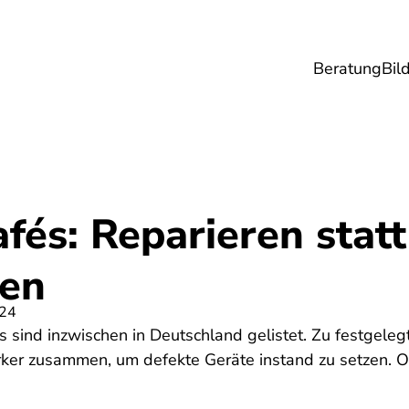
Beratung
Bil
esundheit
Lebensmittel
Reise
Umwel
fés: Reparieren statt
en
024
 sind inzwischen in Deutschland gelistet. Zu festgel
er zusammen, um defekte Geräte instand zu setzen. Oft