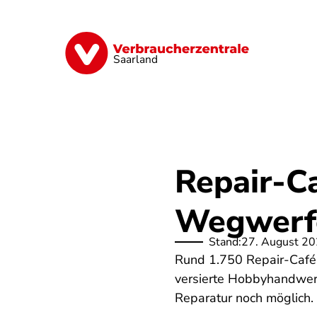
Direkt
zum
Inhalt
Digitales
Energie
Finanzen
G
Saarland
Repair-Ca
Wegwerf
Stand:
27. August 2
Rund 1.750 Repair-Cafés
versierte Hobbyhandwerk
Reparatur noch möglich.