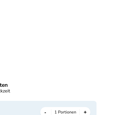
ten
kzeit
-
+
1
Portionen