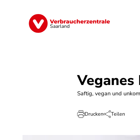
Direkt
zum
Inhalt
Digitales
Energie
Finanzen
G
Saarland
Veganes 
Saftig, vegan und unkomp
Drucken
Teilen