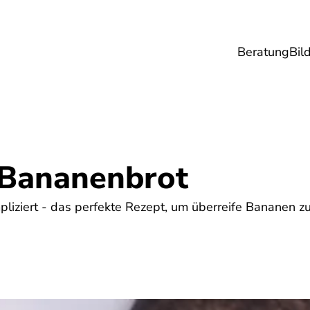
Beratung
Bil
esundheit
Lebensmittel
Reise
Umwel
Bananenbrot
liziert - das perfekte Rezept, um überreife Bananen z