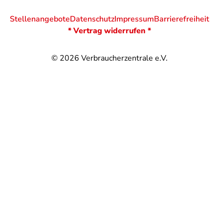
Stellenangebote
Datenschutz
Impressum
Barrierefreiheit
* Vertrag widerrufen *
© 2026
Verbraucherzentrale e.V.
@
@