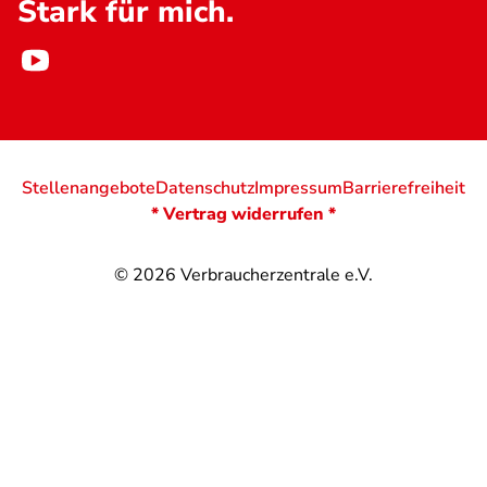
Stark für mich.
Stellenangebote
Datenschutz
Impressum
Barrierefreiheit
* Vertrag widerrufen *
© 2026
Verbraucherzentrale e.V.
@
@