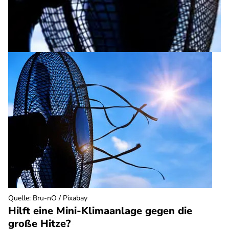
Quelle
:
Bru-nO / Pixabay
Hilft eine Mini-Klimaanlage gegen die
große Hitze?