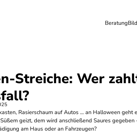
Beratung
Bil
esundheit
Lebensmittel
Reise
Umwel
n-Streiche: Wer zahl
fall?
025
fkasten, Rasierschaum auf Autos ... an Halloween geht 
Süßem geizt, dem wird anschließend Saures gegeben –
hädigung am Haus oder an Fahrzeugen?