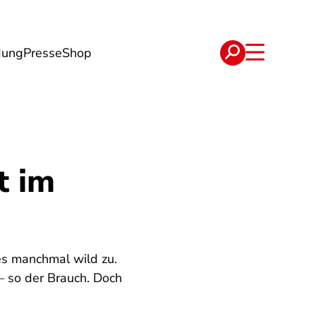
dung
Presse
Shop
t
Verträge
t im
es manchmal wild zu.
 so der Brauch. Doch