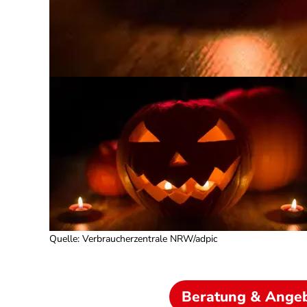
Quelle
:
Verbraucherzentrale NRW/adpic
Beratung & Ange