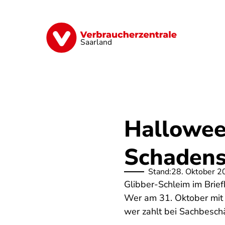
Direkt
zum
Inhalt
Digitales
Energie
Finanzen
G
Saarland
Hallowee
Schadens
Stand:
28. Oktober 2
Glibber-Schleim im Brie
Wer am 31. Oktober mit 
wer zahlt bei Sachbesc