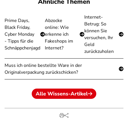
Ähnliche Themen
Internet-
Prime Days,
Abzocke
Betrug: So
Black Friday,
online: Wie
können Sie
Cyber Monday
erkenne ich
versuchen, Ihr
- Tipps für die
Fakeshops im
Geld
Schnäppchenjagd
Internet?
zurückzuholen
Muss ich online bestellte Ware in der
Originalverpackung zurückschicken?
Alle Wissens-Artikel