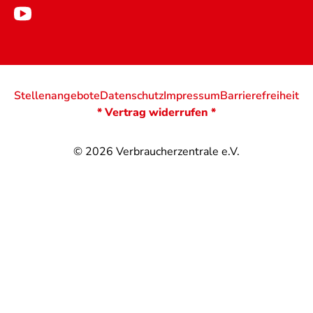
Stellenangebote
Datenschutz
Impressum
Barrierefreiheit
* Vertrag widerrufen *
© 2026
Verbraucherzentrale e.V.
@
@