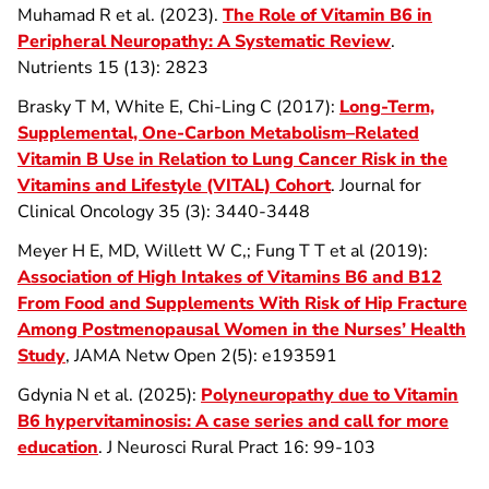
Muhamad R et al. (2023).
The Role of Vitamin B6 in
Peripheral Neuropathy: A Systematic Review
.
Nutrients 15 (13): 2823
Brasky T M, White E, Chi-Ling C (2017):
Long-Term,
Supplemental, One-Carbon Metabolism–Related
Vitamin B Use in Relation to Lung Cancer Risk in the
Vitamins and Lifestyle (VITAL) Cohort
. Journal for
Clinical Oncology 35 (3): 3440-3448
Meyer H E, MD, Willett W C,; Fung T T et al (2019):
Association of High Intakes of Vitamins B6 and B12
From Food and Supplements With Risk of Hip Fracture
Among Postmenopausal Women in the Nurses’ Health
Study
, JAMA Netw Open 2(5): e193591
Gdynia N et al. (2025):
Polyneuropathy due to Vitamin
B6 hypervitaminosis: A case series and call for more
education
. J Neurosci Rural Pract 16: 99-103