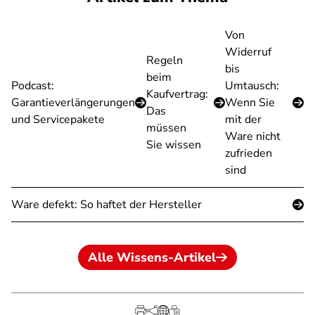
Von
Widerruf
Regeln
bis
beim
Podcast:
Umtausch:
Kaufvertrag:
Garantieverlängerungen
Wenn Sie
Das
und Servicepakete
mit der
müssen
Ware nicht
Sie wissen
zufrieden
sind
Ware defekt: So haftet der Hersteller
Alle Wissens-Artikel