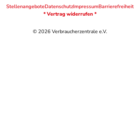
Stellenangebote
Datenschutz
Impressum
Barrierefreiheit
* Vertrag widerrufen *
© 2026
Verbraucherzentrale e.V.
@
@