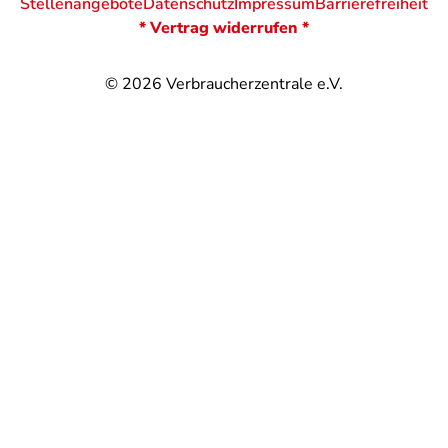
Stellenangebote
Datenschutz
Impressum
Barrierefreiheit
* Vertrag widerrufen *
© 2026
Verbraucherzentrale e.V.
@
@