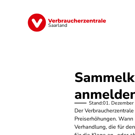
Direkt
zum
Inhalt
Digitales
Energie
Finanzen
G
Saarland
Sammelkl
anmelden
Stand:
01. Dezember
Der Verbraucherzentrale
Preiserhöhungen. Wann d
Verhandlung, die für de