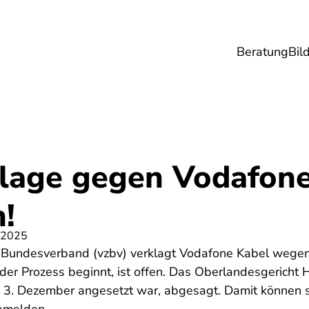
Beratung
Bil
esundheit
Lebensmittel
Reise
Umwel
age gegen Vodafone:
!
 2025
 Bundesverband (vzbv) verklagt Vodafone Kabel wegen
er Prozess beginnt, ist offen. Das Oberlandesgericht
n 3. Dezember angesetzt war, abgesagt. Damit können s