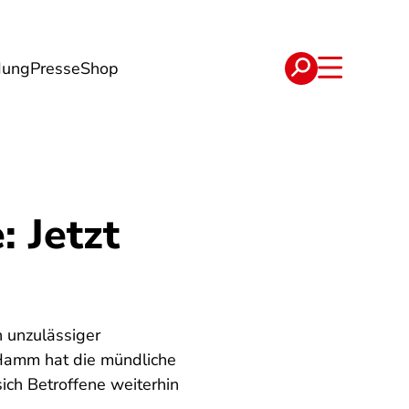
dung
Presse
Shop
t
Verträge
 Jetzt
 unzulässiger
 Hamm hat die mündliche
ich Betroffene weiterhin